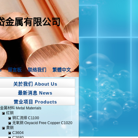
岱金属有限公司
s
留言板
联络我们
繁體中文
关於我们 About Us
最新消息 News
营业项目 Products
金属材料 Metal Materials
红铜
铜汇流排 C1100
无氧铜 Oxyacid Free Copper C1020
黄铜
C3604
C2680