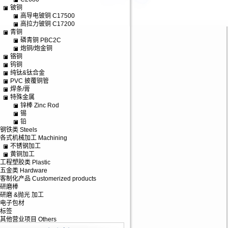
铍铜
高导电铍铜 C17500
高拉力铍铜 C17200
青铜
磷青铜 PBC2C
炮铜/炮金铜
铬铜
钨铜
纯钛&钛合金
PVC 披覆铜管
焊条/膏
特殊金属
锌棒 Zinc Rod
锡
铅
钢铁类 Steels
各式机械加工 Machining
不锈钢加工
黄铜加工
工程塑胶类 Plastic
五金类 Hardware
客制化产品 Customerized products
研磨棒
研磨 &抛光 加工
电子包材
标签
其他营业项目 Others