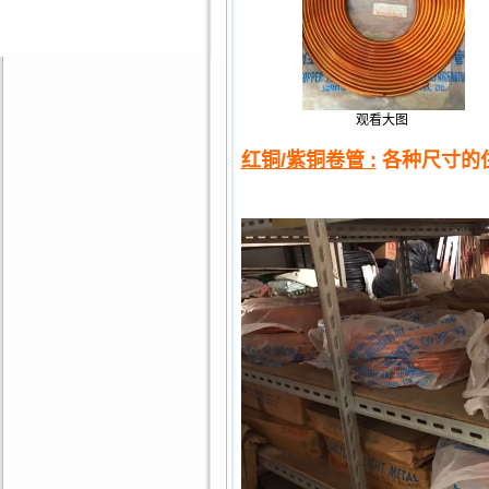
观看大图
红铜/紫铜卷管 :
各种尺寸的