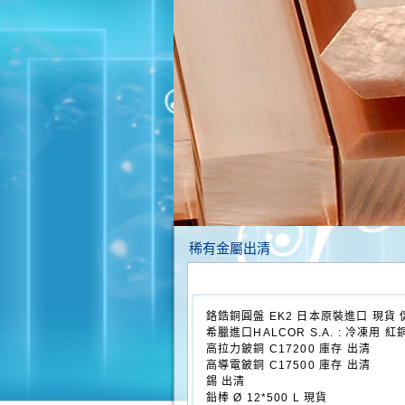
稀有金屬出清
鉻鋯銅圓盤 EK2 日本原裝進口 現貨 
希臘進口HALCOR S.A. : 冷凍用 紅銅
高拉力鈹銅 C17200 庫存 出清
高導電鈹銅 C17500 庫存 出清
錫 出清
鉛棒 Ø 12*500 L 現貨