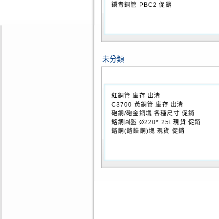
鏻青銅管 PBC2 促銷
未分類
紅銅管 庫存 出清
C3700 黃銅管 庫存 出清
砲銅/砲金銅塊 各種尺寸 促銷
鉻銅圓盤 Ø220* 25t 現貨 促銷
鉻銅(鉻鋯銅)塊 現貨 促銷